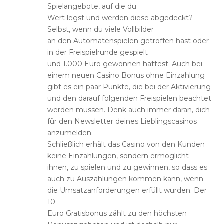
Spielangebote, auf die du
Wert legst und werden diese abgedeckt?
Selbst, wenn du viele Vollbilder
an den Automatenspielen getroffen hast oder
in der Freispielrunde gespielt
und 1.000 Euro gewonnen hättest. Auch bei
einem neuen Casino Bonus ohne Einzahlung
gibt es ein paar Punkte, die bei der Aktivierung
und den darauf folgenden Freispielen beachtet
werden müssen. Denk auch immer daran, dich
für den Newsletter deines Lieblingscasinos
anzumelden.
Schließlich erhält das Casino von den Kunden
keine Einzahlungen, sondern ermöglicht
ihnen, zu spielen und zu gewinnen, so dass es
auch zu Auszahlungen kommen kann, wenn
die Umsatzanforderungen erfüllt wurden. Der
10
Euro Gratisbonus zählt zu den höchsten