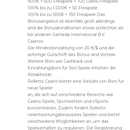
900€ + 600 Freispiele + 100 Gratis-Freispiele
100% bis zu 1.000€ + 50 Freispiele
100% bis zu 500€ + 150 Freispiele Das
Bonusangebot ist ebenfalls groß, allerdings
sind die Bonuskonditionen etwas schlechter als
bei anderen Santeda International B.V.
Casinos.
Die Mindesteinzahlung von 20 €/$ und die
sofortige Gutschrift des Bonus sind Vorteile.
Weitere Boni wie Cashback und
Einzahlungsboni für Slot-Spiele erhöhen die
Attraktivität.
Rolletto Casino bietet eine Vielzahl von Boni für
neue Spieler
an, die sich auf verschiedene Bereiche wie
Casino-Spiele, Sportwetten und eSports
konzentrieren. Zudem fördert Rolletto
verantwortungsbewusstes Spielen und bietet
verschiedene Möglichkeiten an, um das
Spielverhalten zu regulieren. Die Registrierung