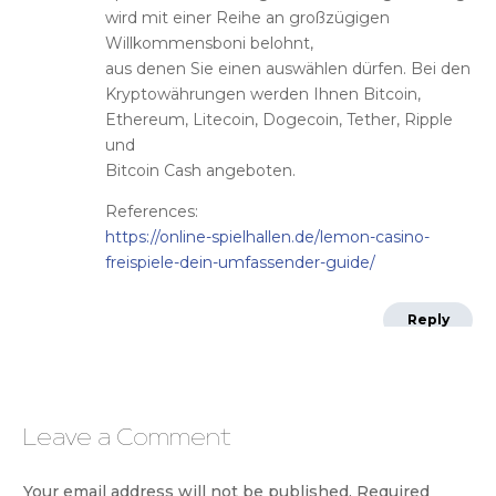
wird mit einer Reihe an großzügigen
Willkommensboni belohnt,
aus denen Sie einen auswählen dürfen. Bei den
Kryptowährungen werden Ihnen Bitcoin,
Ethereum, Litecoin, Dogecoin, Tether, Ripple
und
Bitcoin Cash angeboten.
References:
https://online-spielhallen.de/lemon-casino-
freispiele-dein-umfassender-guide/
Reply
Leave a Comment
Your email address will not be published.
Required