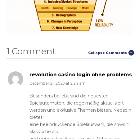
1 Comment
Collapse Comments
revolution casino login ohne problems
December 21, 2025
at
2:34 am
Besonders beliebt sind die neuesten
Spielautomaten, die regelmäßig aktualisiert
werden und exklusive Themen bieten. Neospin
bietet
eine beeindruckende Spielauswahl, die sowohl
klassische als
auch innovative Slots umfasst. Mit diesen