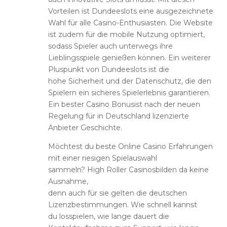
Vorteilen ist Dundeeslots eine ausgezeichnete
Wahl für alle Casino-Enthusiasten. Die Website
ist zudem für die mobile Nutzung optimiert,
sodass Spieler auch unterwegs ihre
Lieblingsspiele genießen können. Ein weiterer
Pluspunkt von Dundeeslots ist die
hohe Sicherheit und der Datenschutz, die den
Spielern ein sicheres Spielerlebnis garantieren.
Ein bester Casino Bonusist nach der neuen
Regelung für in Deutschland lizenzierte
Anbieter Geschichte.
Möchtest du beste Online Casino Erfahrungen
mit einer riesigen Spielauswahl
sammeln? High Roller Casinosbilden da keine
Ausnahme,
denn auch für sie gelten die deutschen
Lizenzbestimmungen. Wie schnell kannst
du losspielen, wie lange dauert die